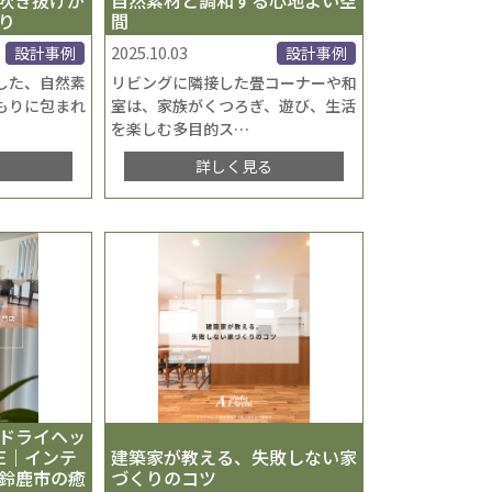
り
間
2025.10.03
設計事例
設計事例
した、自然素
リビングに隣接した畳コーナーや和
もりに包まれ
室は、家族がくつろぎ、遊び、生活
を楽しむ多目的ス
…
る
詳しく見る
ドライヘッ
GE｜インテ
建築家が教える、失敗しない家
鈴鹿市の癒
づくりのコツ