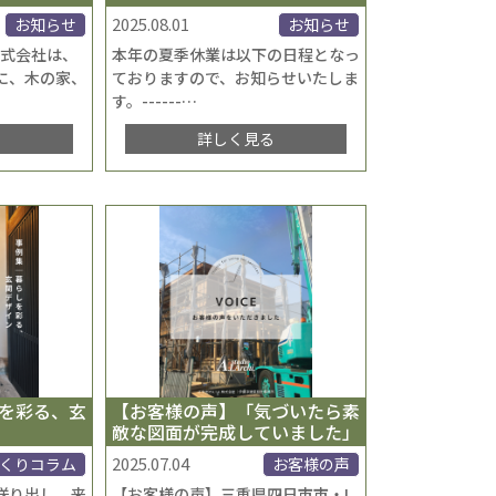
2025.08.01
お知らせ
お知らせ
.株式会社は、
本年の夏季休業は以下の日程となっ
に、木の家、
ておりますので、お知らせいたしま
す。------
…
る
詳しく見る
を彩る、玄
【お客様の声】「気づいたら素
敵な図面が完成していました」
2025.07.04
くりコラム
お客様の声
送り出し、来
【お客様の声】三重県四日市市・I