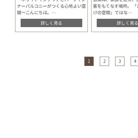
ナーバルコニーがつくる心地よい空
客をもてなす場所。 「
間〜こんにちは。
…
けの空間」ではな
…
詳しく見る
詳しく見
1
2
3
4