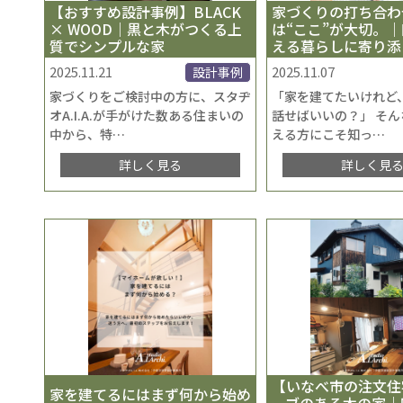
【おすすめ設計事例】BLACK
家づくりの打ち合わ
× WOOD｜黒と木がつくる上
は“ここ”が大切。
質でシンプルな家
える暮らしに寄り添
2025.11.21
2025.11.07
設計事例
家づくりをご検討中の方に、スタヂ
「家を建てたいけれど
オA.I.A.が手がけた数ある住まいの
話せばいいの？」 そ
中から、特
…
える方にこそ知っ
…
詳しく見る
詳しく見
【いなべ市の注文住
家を建てるにはまず何から始め
ーブのある木の家｜