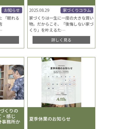
2025.08.29
お知らせ
家づくりコラム
た 「眠れる
家づくりは一生に一度の大きな買い
店
物。だからこそ、「後悔しない家づ
…
くり」を叶えるた
…
る
詳しく見る
家づくりの
て・感じ
夏季休業のお知らせ
計事務所か