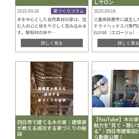
しサロン
2025.09.26
2025.09.18
家づくりコラム
木を中心とした自然素材の家は、住
三重県鈴鹿市に誕生し
む人の心と体をやさしく包み込みま
ドライヘッドスパ専門
す。無垢材の床や
…
ELOGE（エロージュ）
詳しく見る
詳しく見
【YouTube】木の
四日市で建てる木の家｜建築家
魅力を“見て・聴い
が教える成功する家づくりの秘
る”｜四日市建築設
訣
ら動画公開！