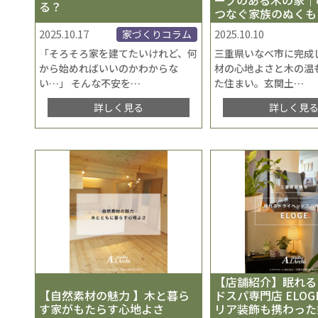
る？
つなぐ家族のぬくも
2025.10.17
2025.10.10
家づくりコラム
「そろそろ家を建てたいけれど、何
三重県いなべ市に完成
から始めればいいのかわからな
材の心地よさと木の温
い…」 そんな不安を
…
た住まい。玄関土
…
詳しく見る
詳しく見
【店舗紹介】眠れる
【自然素材の魅力 】木と暮ら
ドスパ専門店 ELO
す家がもたらす心地よさ
リア装飾も携わった