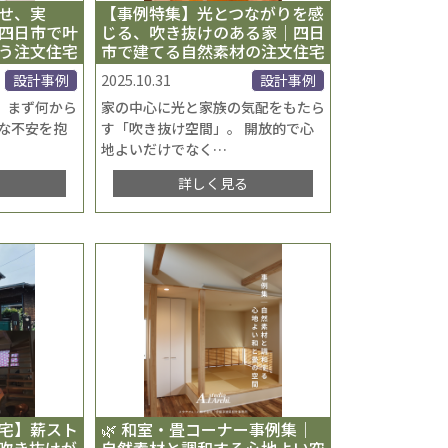
せ、実
【事例特集】光とつながりを感
｜四日市で叶
じる、吹き抜けのある家｜四日
う注文住宅
市で建てる自然素材の注文住宅
2025.10.31
設計事例
設計事例
、まず何から
家の中心に光と家族の気配をもたら
んな不安を抱
す「吹き抜け空間」。 開放的で心
地よいだけでなく
…
る
詳しく見る
宅】薪スト
🌿 和室・畳コーナー事例集｜
吹き抜けが
自然素材と調和する心地よい空