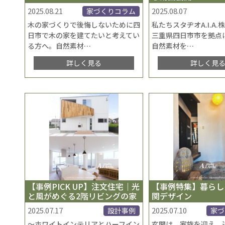
2025.08.21
2025.08.07
家づくりコラム
木の家づくりで後悔しないために四
私たちスタヂオA.I.A
日市で木の家を建てたいと考えてい
三重県四日市市を拠点
る方へ。自然素材
…
自然素材を
…
詳しく見る
詳しく見
【事例PICK UP】注文住宅｜光
【事例特集】暮らし
と風がめぐる2階リビングの家
関デザイン
2025.07.17
2025.07.10
設計事例
家づ
〜ホワイトインテリアとハーフイン
玄関は、家族を迎え、